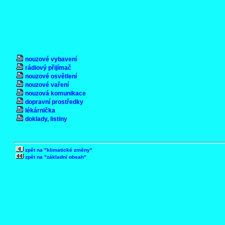
nouzové vybavení
rádiový přijímač
nouzové osvětlení
nouzové vaření
nouzová komunikace
dopravní prostředky
lékárnička
doklady, listiny
zpět na "klimatické změny"
zpět na "základní obsah"